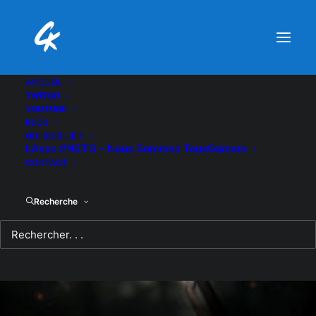
ACCUEIL
TWITCH
YOUTUBE
BLOG
QUI SUIS-JE ?
L’Asso #NSTG – Nous Sommes TousGamers
CONTACT
Recherche