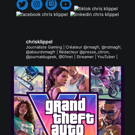
chrisklippel
Journaliste Gaming | Créateur @rmagfr, @ndmagfr,
@absurdvmagfr | Rédacteur @presse_citron,
@journaldugeek, @01net | Streamer | YouTuber |