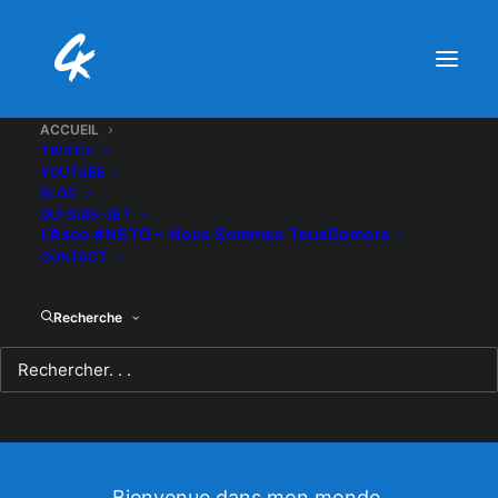
ACCUEIL
TWITCH
YOUTUBE
BLOG
QUI SUIS-JE ?
L’Asso #NSTG – Nous Sommes TousGamers
CONTACT
Recherche
Bienvenue !
Bienvenue dans mon monde,