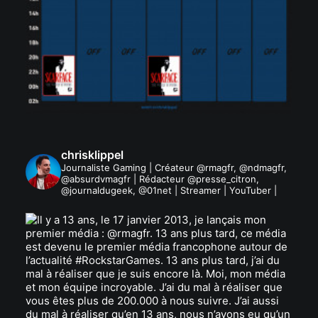
chrisklippel
Journaliste Gaming | Créateur @rmagfr, @ndmagfr,
@absurdvmagfr | Rédacteur @presse_citron,
@journaldugeek, @01net | Streamer | YouTuber |