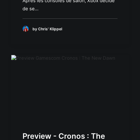
Après les consoles de salon, Xbox décide
de se…
by Chris' Klippel
Preview - Cronos : The