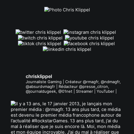
.
chrisklippel
Journaliste Gaming | Créateur @rmagfr, @ndmagfr,
@absurdvmagfr | Rédacteur @presse_citron,
@journaldugeek, @01net | Streamer | YouTuber |