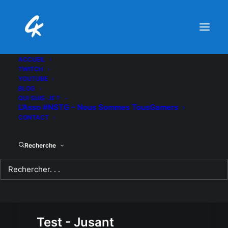
ACCUEIL
TWITCH
YOUTUBE
BLOG
QUI SUIS-JE ?
L’Asso #NSTG – Nous Sommes TousGamers
CONTACT
Recherche
Test - Jusant