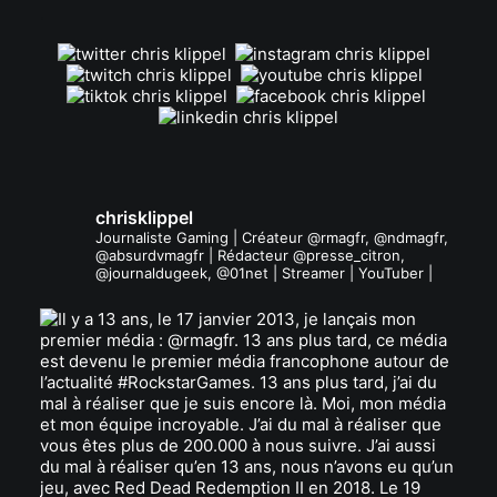
.
chrisklippel
Journaliste Gaming | Créateur @rmagfr, @ndmagfr,
@absurdvmagfr | Rédacteur @presse_citron,
@journaldugeek, @01net | Streamer | YouTuber |