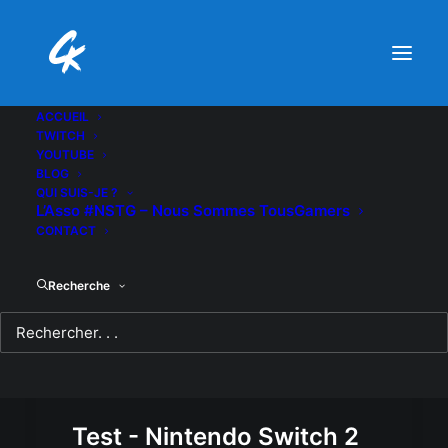
ACCUEIL
TWITCH
YOUTUBE
BLOG
QUI SUIS-JE ?
L’Asso #NSTG – Nous Sommes TousGamers
CONTACT
Recherche
Test - Nintendo Switch 2