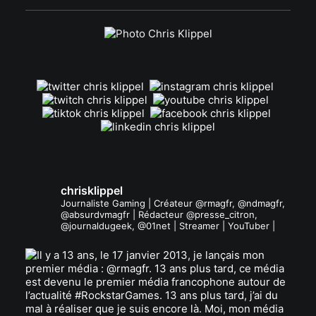
.
chrisklippel
Journaliste Gaming | Créateur @rmagfr, @ndmagfr,
@absurdvmagfr | Rédacteur @presse_citron,
@journaldugeek, @01net | Streamer | YouTuber |