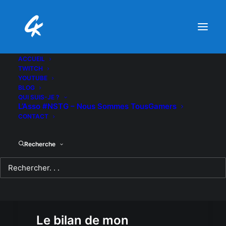
ACCUEIL
TWITCH
YOUTUBE
BLOG
QUI SUIS-JE ?
L’Asso #NSTG – Nous Sommes TousGamers
CONTACT
Recherche
Le bilan de mon