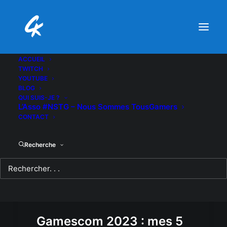
ACCUEIL
TWITCH
YOUTUBE
BLOG
QUI SUIS-JE ?
L’Asso #NSTG – Nous Sommes TousGamers
CONTACT
Recherche
Gamescom 2023 : mes 5