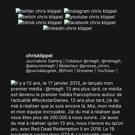
chrisklippel
Journaliste Gaming | Créateur @rmagfr, @ndmagfr,
@absurdvmagfr | Rédacteur @presse_citron,
@journaldugeek, @01net | Streamer | YouTuber |