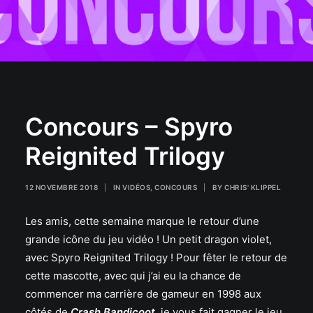
Concours – Spyro
Reignited Trilogy
12 NOVEMBRE 2018
|
IN
VIDÉOS
,
CONCOURS
|
BY
CHRIS' KLIPPEL
Les amis, cette semaine marque le retour d’une
grande icône du jeu vidéo ! Un petit dragon violet,
avec Spyro Reignited Trilogy ! Pour fêter le retour de
cette mascotte, avec qui j’ai eu la chance de
commencer ma carrière de gameur en 1998 aux
côtés de
Crash Bandicoot
, je vous fait gagner le jeu