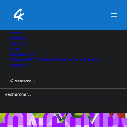
ACCUEIL
TWITCH
YOUTUBE
BLOG
QUI SUIS-JE ?
L’Asso #NSTG – Nous Sommes TousGamers
CONTACT
Recherche