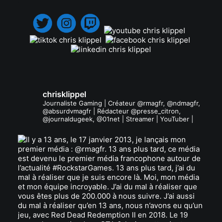
chrisklippel
Journaliste Gaming | Créateur @rmagfr, @ndmagfr,
@absurdvmagfr | Rédacteur @presse_citron,
@journaldugeek, @01net | Streamer | YouTuber |