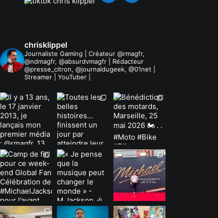
chrisklippel
Journaliste Gaming | Créateur @rmagfr,
@ndmagfr, @absurdvmagfr | Rédacteur
@presse_citron, @journaldugeek, @01net |
Streamer | YouTuber |