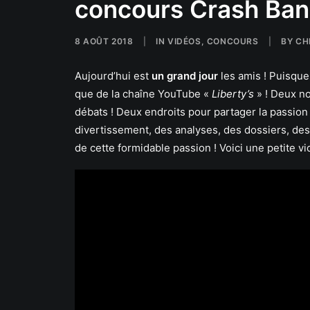
concours Crash Band
8 AOÛT 2018
|
IN
VIDÉOS
,
CONCOURS
|
BY
CH
Aujourd’hui est
un grand jour
les amis ! Puisque 
que de la chaîne YouTube «
Liberty’s
» ! Deux no
débats ! Deux endroits pour partager la passion
divertissement, des analyses, des dossiers, des
de cette formidable passion ! Voici une petite v