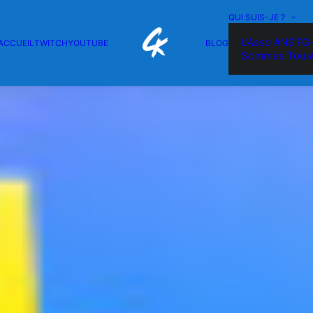
QUI SUIS-JE ?
L’Asso #NSTG 
ACCUEIL
TWITCH
YOUTUBE
BLOG
Sommes Tous