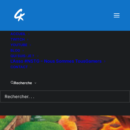
ACCUEIL
TWITCH
YOUTUBE
BLOG
QUI SUIS-JE ?
L’Asso #NSTG – Nous Sommes TousGamers
CONTACT
Recherche