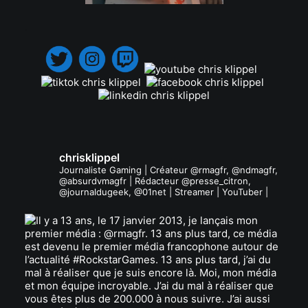
.
chrisklippel
Journaliste Gaming | Créateur @rmagfr, @ndmagfr,
@absurdvmagfr | Rédacteur @presse_citron,
@journaldugeek, @01net | Streamer | YouTuber |