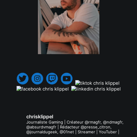
.
chrisklippel
Journaliste Gaming | Créateur @rmagfr, @ndmagfr,
@absurdvmagfr | Rédacteur @presse_citron,
@journaldugeek, @01net | Streamer | YouTuber |