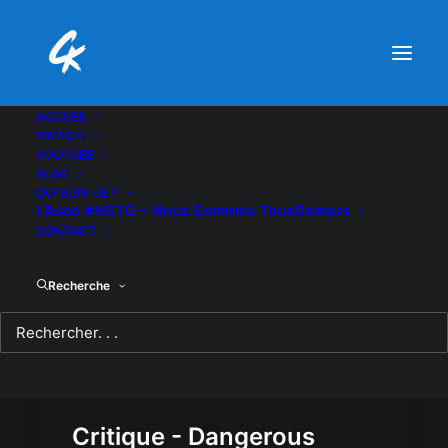
ACCUEIL
TWITCH
YOUTUBE
BLOG
QUI SUIS-JE ?
L’Asso #NSTG – Nous Sommes TousGamers
CONTACT
Recherche
Critique - Dangerous