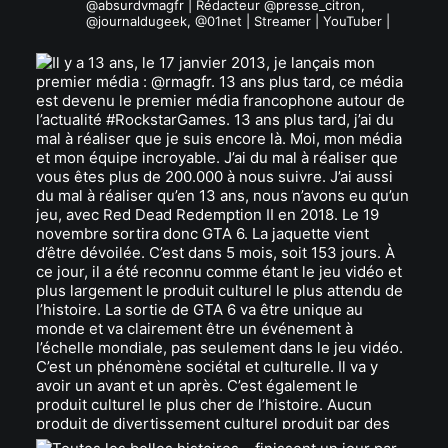
@absurdvmagfr | Rédacteur @presse_citron,
@journaldugeek, @01net | Streamer | YouTuber |