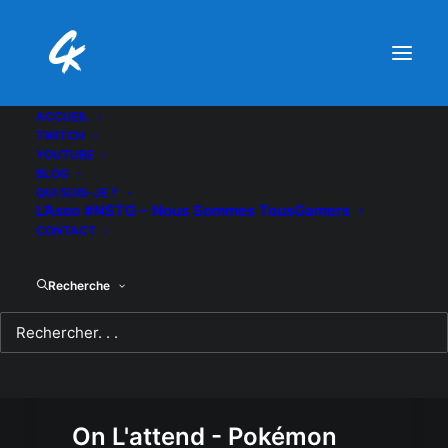
ACCUEIL
TWITCH
YOUTUBE
BLOG
QUI SUIS-JE ?
L’Asso #NSTG – Nous Sommes TousGamers
CONTACT
Recherche
On L'attend - Pokémon