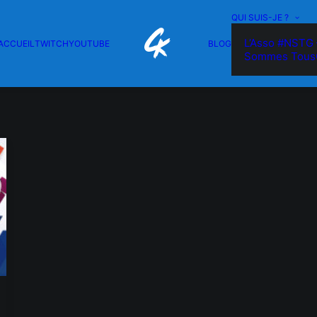
QUI SUIS-JE ?
L’Asso #NSTG 
ACCUEIL
TWITCH
YOUTUBE
BLOG
Sommes Tous