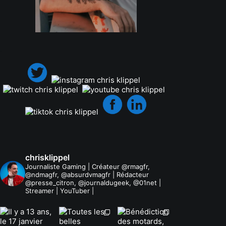
.
chrisklippel
Journaliste Gaming | Créateur @rmagfr,
@ndmagfr, @absurdvmagfr | Rédacteur
@presse_citron, @journaldugeek, @01net |
Streamer | YouTuber |