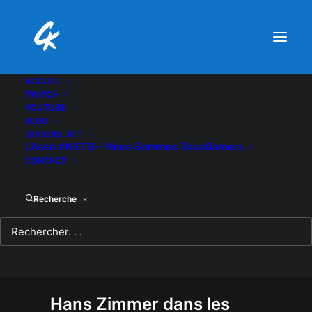
ACCUEIL
TWITCH
YOUTUBE
BLOG
QUI SUIS-JE ?
L’Asso #NSTG – Nous Sommes TousGamers
CONTACT
Recherche
Hans Zimmer dans les