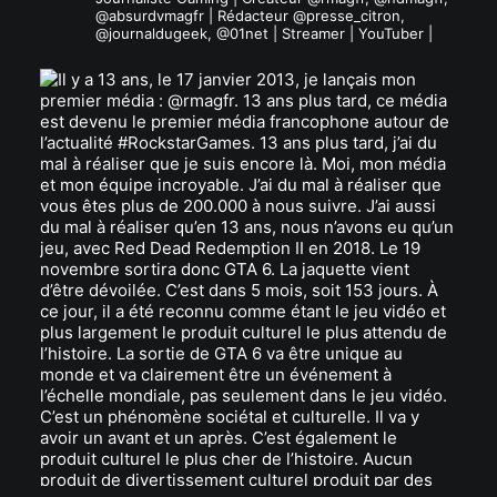
@absurdvmagfr | Rédacteur @presse_citron,
@journaldugeek, @01net | Streamer | YouTuber |