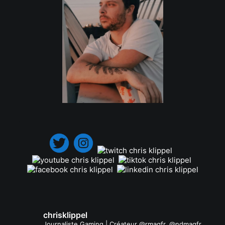
.
chrisklippel
Journaliste Gaming | Créateur @rmagfr, @ndmagfr,