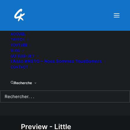
ACCUEIL
TWITCH
YOUTUBE
BLOG
QUI SUIS-JE ?
L’Asso #NSTG – Nous Sommes TousGamers
CONTACT
Recherche
Preview - Little