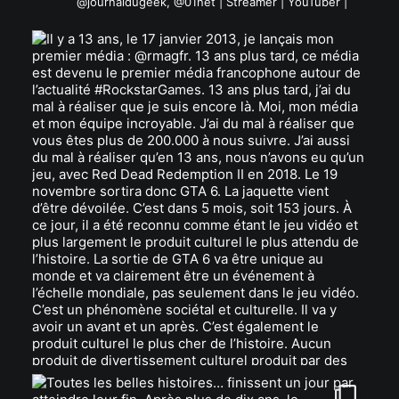
@journaldugeek, @01net | Streamer | YouTuber |