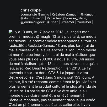
chrisklippel
Journaliste Gaming | Créateur @rmagfr, @ndmagfr,
@absurdvmagfr | Rédacteur @presse_citron,
@journaldugeek, @01net | Streamer | YouTuber |