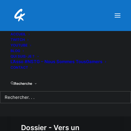
ACCUEIL
TWITCH
YOUTUBE
BLOG
QUI SUIS-JE ?
L’Asso #NSTG – Nous Sommes TousGamers
CONTACT
Recherche
Dossier - Vers un