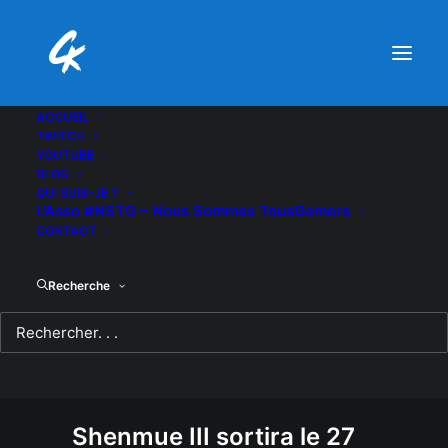
ACCUEIL
TWITCH
YOUTUBE
BLOG
QUI SUIS-JE ?
L’Asso #NSTG – Nous Sommes TousGamers
CONTACT
Recherche
Shenmue III sortira le 27