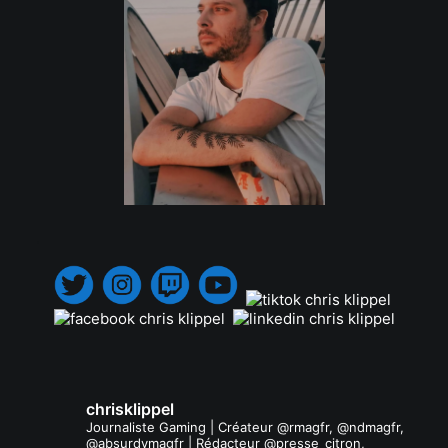
.
chrisklippel
Journaliste Gaming | Créateur @rmagfr, @ndmagfr,
@absurdvmagfr | Rédacteur @presse_citron,