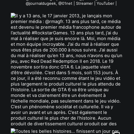
@journaldugeek, @01net | Streamer | YouTuber |