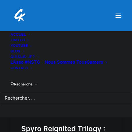
ACCUEIL
TWITCH
YOUTUBE
BLOG
QUI SUIS-JE ?
L’Asso #NSTG – Nous Sommes TousGamers
CONTACT
Recherche
Spyro Reignited Trilogy :