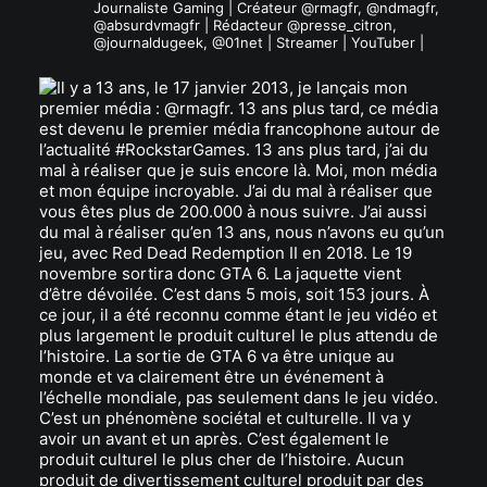
Journaliste Gaming | Créateur @rmagfr, @ndmagfr,
@absurdvmagfr | Rédacteur @presse_citron,
@journaldugeek, @01net | Streamer | YouTuber |