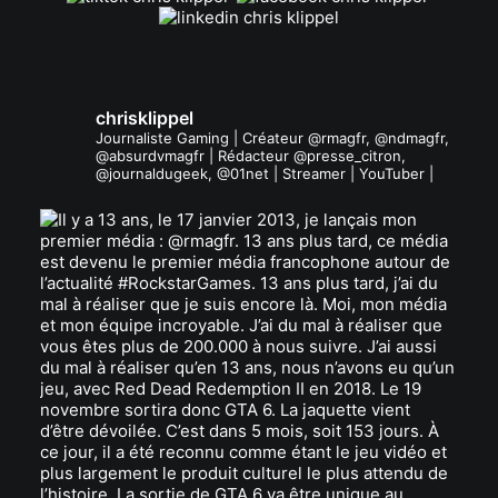
chrisklippel
Journaliste Gaming | Créateur @rmagfr, @ndmagfr,
@absurdvmagfr | Rédacteur @presse_citron,
@journaldugeek, @01net | Streamer | YouTuber |