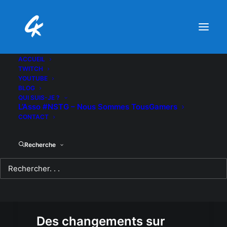
ACCUEIL
TWITCH
YOUTUBE
BLOG
QUI SUIS-JE ?
L’Asso #NSTG – Nous Sommes TousGamers
CONTACT
Recherche
Des changements sur