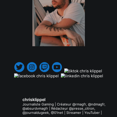
.
chrisklippel
Journaliste Gaming | Créateur @rmagfr, @ndmagfr,
@absurdvmagfr | Rédacteur @presse_citron,
@journaldugeek, @01net | Streamer | YouTuber |