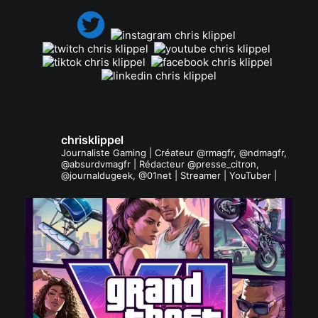
chrisklippel
Journaliste Gaming | Créateur @rmagfr, @ndmagfr,
@absurdvmagfr | Rédacteur @presse_citron,
@journaldugeek, @01net | Streamer | YouTuber |