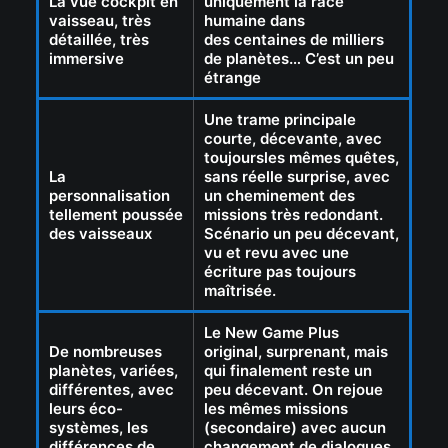
La vue cockpit en
uniquement la race
vaisseau, très
humaine dans
détaillée, très
des centaines de milliers
immersive
de planètes… C’est un peu
étrange
Une trame principale
courte, décevante, avec
toujoursles mêmes quêtes,
La
sans réelle surprise, avec
personnalisation
un cheminement des
tellement poussée
missions très redondant.
des vaisseaux
Scénario un peu décevant,
vu et revu avec une
écriture pas toujours
maîtrisée.
Le New Game Plus
De nombreuses
original, surprenant, mais
planètes, variées,
qui finalement reste un
différentes, avec
peu décevant. On rejoue
leurs éco-
les mêmes missions
systèmes, les
(secondaire) avec aucun
différences de
changement de dialogues