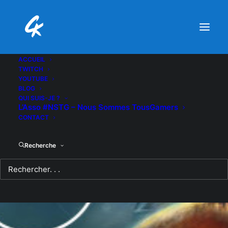
ACCUEIL
TWITCH
YOUTUBE
BLOG
QUI SUIS-JE ?
L’Asso #NSTG – Nous Sommes TousGamers
CONTACT
Recherche