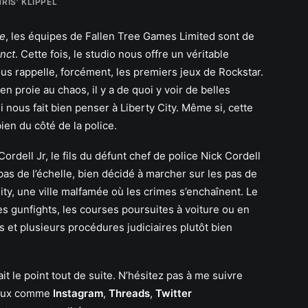
RIS' KLIPPEL
ve
, les équipes de Fallen Tree Games Limited sont de
nct
. Cette fois, le studio nous offre un véritable
us rappelle, forcément, les premiers jeux de Rockstar.
en proie au chaos, il y a de quoi y voir de belles
ui nous fait bien penser à Liberty City. Même si, cette
ien du côté de la police.
rdell Jr, le fils du défunt chef de police Nick Cordell
 bas de l’échelle, bien décidé à marcher sur les pas de
ty, une ville malfamée où les crimes s’enchaînent. Le
s gunfights, les courses poursuites à voiture ou en
 et plusieurs procédures judiciaires plutôt bien
ait le point tout de suite. N’hésitez pas à me suivre
iaux comme
Instagram
,
Threads
,
Twitter