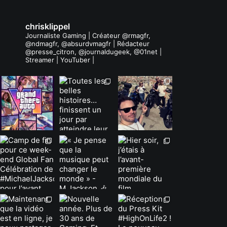
chrisklippel
Journaliste Gaming | Créateur @rmagfr,
@ndmagfr, @absurdvmagfr | Rédacteur
@presse_citron, @journaldugeek, @01net |
Streamer | YouTuber |