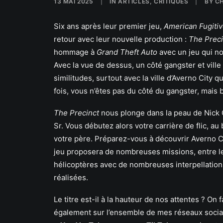
13 MAI 2025
|
IN
ARTICLES
,
CRITIQUES
|
BY
CH
Six ans après leur premier jeu,
American Fugiti
retour avec leur nouvelle production :
The Preci
hommage à
Grand Theft Auto
avec un jeu qui no
Avec la vue de dessus, un côté gangster et ville 
similitudes, surtout avec la ville d’Averno City q
fois, vous n’êtes pas du côté du gangster, mais b
The Precinct
nous plonge dans la peau de Nick Co
Sr. Vous débutez alors votre carrière de flic, au
votre père. Préparez-vous à découvrir Averno Ci
jeu proposera de nombreuses missions, entre le
hélicoptères avec de nombreuses interpellations
réalisées.
Le titre est-il à la hauteur de nos attentes ? On f
également sur l’ensemble de mes réseaux soc