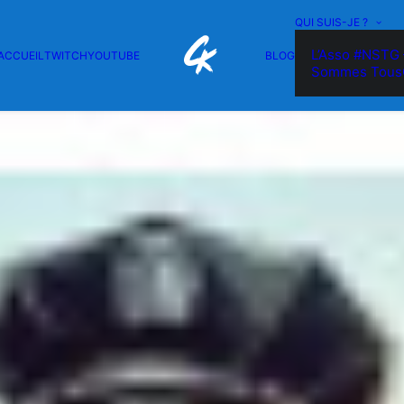
QUI SUIS-JE ?
L’Asso #NSTG 
ACCUEIL
TWITCH
YOUTUBE
BLOG
Sommes Tous