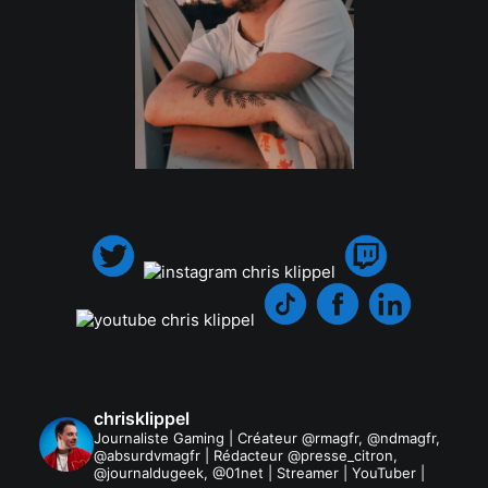
.
chrisklippel
Journaliste Gaming | Créateur @rmagfr, @ndmagfr,
@absurdvmagfr | Rédacteur @presse_citron,
@journaldugeek, @01net | Streamer | YouTuber |