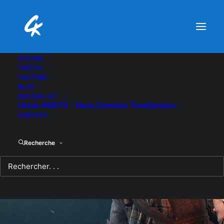
ACCUEIL
TWITCH
YOUTUBE
BLOG
QUI SUIS-JE ?
L’Asso #NSTG – Nous Sommes TousGamers
CONTACT
Recherche