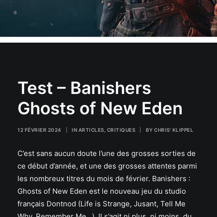
Test – Banishers
Ghosts of New Eden
12 FÉVRIER 2024
|
IN
ARTICLES
,
CRITIQUES
|
BY
CHRIS' KLIPPEL
C’est sans aucun doute l’une des grosses sorties de
ce début d’année, et une des grosses attentes parmi
les nombreux titres du mois de février. Banishers :
Ghosts of New Eden est le nouveau jeu du studio
français Dontnod (Life is Strange, Jusant, Tell Me
Why, Remember Me…). Il s’agit ni plus, ni moins, du