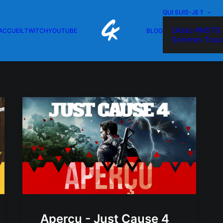
QUI SUIS-JE ?
L’Asso #NSTG 
ACCUEIL
TWITCH
YOUTUBE
BLOG
Sommes Tous
Aperçu - Just Cause 4