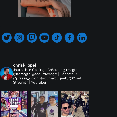
.
chrisklippel
Journaliste Gaming | Créateur @rmagfr,
@ndmagfr, @absurdvmagfr | Rédacteur
@presse_citron, @journaldugeek, @01net |
Streamer | YouTuber |