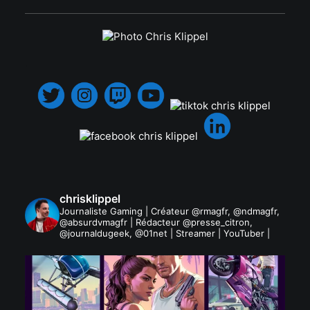
.
chrisklippel
Journaliste Gaming | Créateur @rmagfr, @ndmagfr,
@absurdvmagfr | Rédacteur @presse_citron,
@journaldugeek, @01net | Streamer | YouTuber |