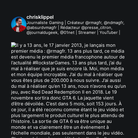
chrisklippel
Journaliste Gaming | Créateur @rmagfr, @ndmagfr,
@absurdvmagfr | Rédacteur @presse_citron,
@journaldugeek, @01net | Streamer | YouTuber |