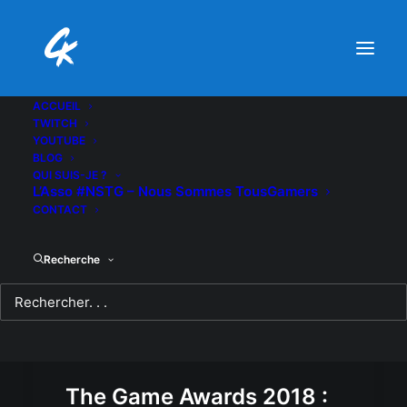
ACCUEIL
TWITCH
YOUTUBE
BLOG
QUI SUIS-JE ?
L’Asso #NSTG – Nous Sommes TousGamers
CONTACT
Recherche
The Game Awards 2018 :