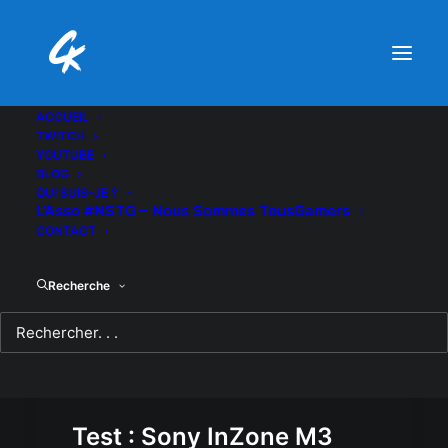
ACCUEIL
TWITCH
YOUTUBE
BLOG
QUI SUIS-JE ?
L’Asso #NSTG – Nous Sommes TousGamers
CONTACT
Recherche
Test : Sony InZone M3