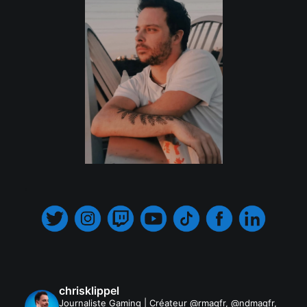
.
chrisklippel
Journaliste Gaming | Créateur @rmagfr, @ndmagfr,