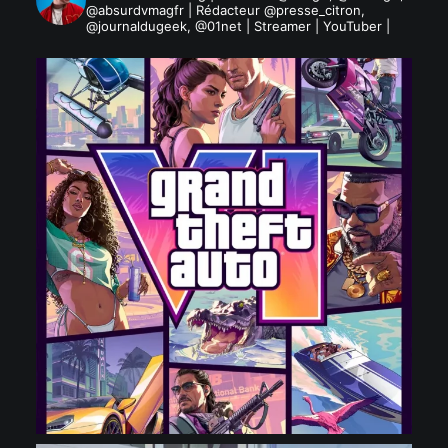
@absurdvmagfr | Rédacteur @presse_citron,
@journaldugeek, @01net | Streamer | YouTuber |