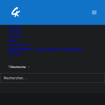
ACCUEIL
TWITCH
YOUTUBE
BLOG
QUI SUIS-JE ?
L’Asso #NSTG – Nous Sommes TousGamers
CONTACT
Recherche