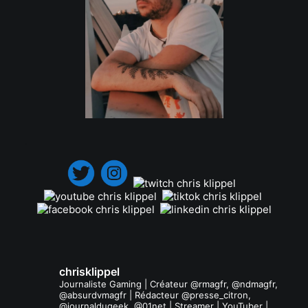
.
chrisklippel
Journaliste Gaming | Créateur @rmagfr, @ndmagfr,
@absurdvmagfr | Rédacteur @presse_citron,
@journaldugeek, @01net | Streamer | YouTuber |