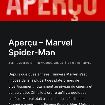
Aperçu – Marvel
Spider-Man
8 SEPTEMBRE 2018
|
IN
APERÇUS
,
VIDÉOS
|
BY
CHRIS' KLIPPEL
Depuis quelques années, l’univers
Marvel
s’est
imposé dans la plupart des plateformes de
divertissement notamment au niveau du cinéma et
du jeu vidéo. Difficile à croire qu’il y’a quelques
années, Marvel était à la limite de la faillite les
forçant à vendre leur licence
Spider-Man
. Mais ceci