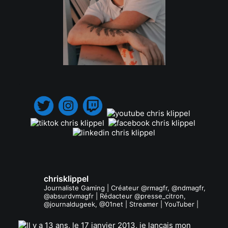
.
chrisklippel
Journaliste Gaming | Créateur @rmagfr, @ndmagfr,
@absurdvmagfr | Rédacteur @presse_citron,
@journaldugeek, @01net | Streamer | YouTuber |