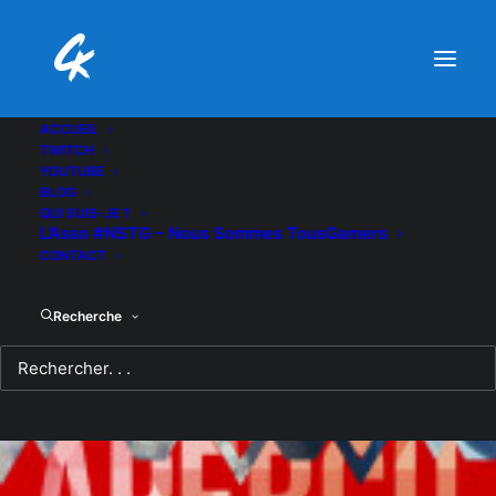
ACCUEIL
TWITCH
YOUTUBE
BLOG
QUI SUIS-JE ?
L’Asso #NSTG – Nous Sommes TousGamers
CONTACT
Recherche