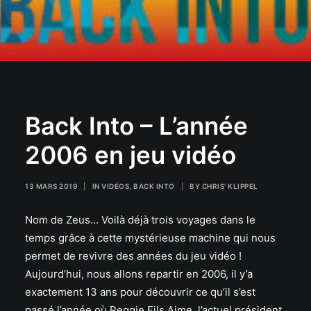
Back Into – L’année
2006 en jeu vidéo
13 MARS 2019
|
IN
VIDÉOS
,
BACK INTO
|
BY
CHRIS' KLIPPEL
Nom de Zeus… Voilà déjà trois voyages dans le
temps grâce à cette mystérieuse machine qui nous
permet de revivre des années du jeu vidéo !
Aujourd’hui, nous allons repartir en 2006, il y’a
exactement 13 ans pour découvrir ce qu’il s’est
passé l’année où Reggie Fils Aime, l’actuel président