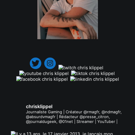
.
chrisklippel
Journaliste Gaming | Créateur @rmagfr, @ndmagfr,
@absurdvmagfr | Rédacteur @presse_citron,
@journaldugeek, @01net | Streamer | YouTuber |