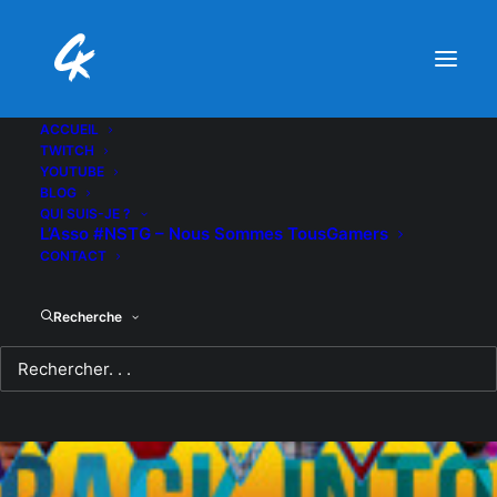
ACCUEIL
TWITCH
YOUTUBE
BLOG
QUI SUIS-JE ?
L’Asso #NSTG – Nous Sommes TousGamers
CONTACT
Recherche