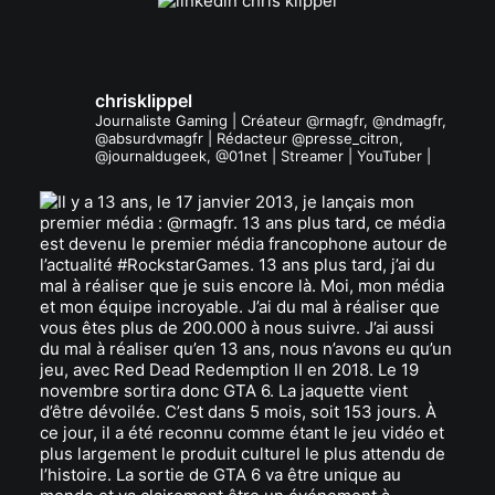
chrisklippel
Journaliste Gaming | Créateur @rmagfr, @ndmagfr,
@absurdvmagfr | Rédacteur @presse_citron,
@journaldugeek, @01net | Streamer | YouTuber |