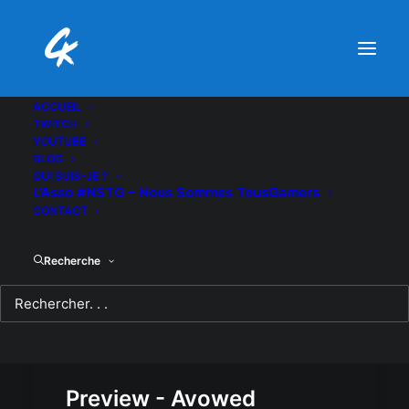
ACCUEIL
TWITCH
YOUTUBE
BLOG
QUI SUIS-JE ?
L’Asso #NSTG – Nous Sommes TousGamers
CONTACT
Recherche
Preview - Avowed