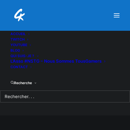
ACCUEIL
TWITCH
YOUTUBE
BLOG
QUI SUIS-JE ?
L’Asso #NSTG – Nous Sommes TousGamers
CONTACT
Recherche