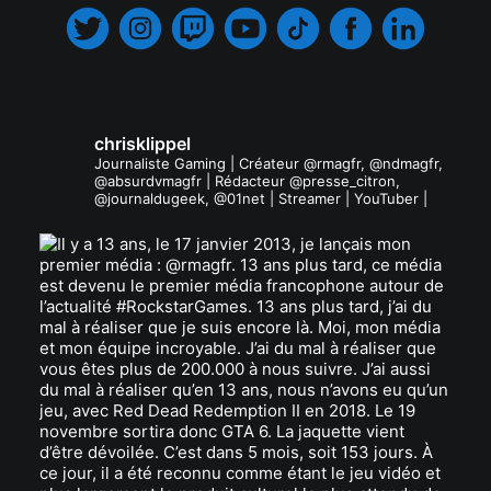
chrisklippel
Journaliste Gaming | Créateur @rmagfr, @ndmagfr,
@absurdvmagfr | Rédacteur @presse_citron,
@journaldugeek, @01net | Streamer | YouTuber |