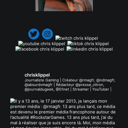
.
chrisklippel
Journaliste Gaming | Créateur @rmagfr, @ndmagfr,
@absurdvmagfr | Rédacteur @presse_citron,
@journaldugeek, @01net | Streamer | YouTuber |