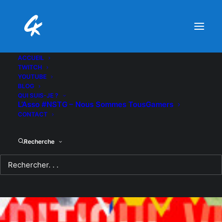
ACCUEIL
TWITCH
YOUTUBE
BLOG
QUI SUIS-JE ?
L’Asso #NSTG – Nous Sommes TousGamers
CONTACT
Recherche