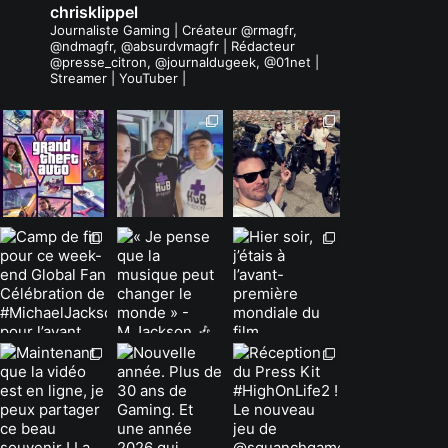
chrisklippel
Journaliste Gaming | Créateur @rmagfr,
@ndmagfr, @absurdvmagfr | Rédacteur
@presse_citron, @journaldugeek, @01net |
Streamer | YouTuber |