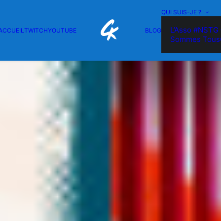
QUI SUIS-JE ?
L’Asso #NSTG 
ACCUEIL
TWITCH
YOUTUBE
BLOG
Sommes Tous