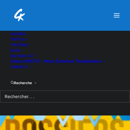
ACCUEIL
TWITCH
YOUTUBE
BLOG
QUI SUIS-JE ?
L’Asso #NSTG – Nous Sommes TousGamers
CONTACT
Recherche