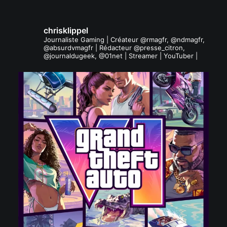
chrisklippel
Journaliste Gaming | Créateur @rmagfr, @ndmagfr,
@absurdvmagfr | Rédacteur @presse_citron,
@journaldugeek, @01net | Streamer | YouTuber |