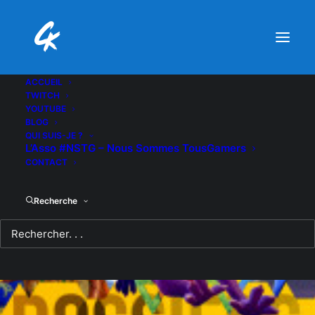
ACCUEIL
TWITCH
YOUTUBE
BLOG
QUI SUIS-JE ?
L’Asso #NSTG – Nous Sommes TousGamers
CONTACT
Recherche