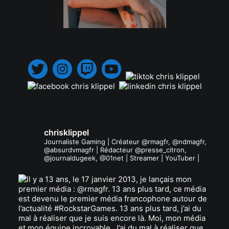
.
chrisklippel
Journaliste Gaming | Créateur @rmagfr, @ndmagfr,
@absurdvmagfr | Rédacteur @presse_citron,
@journaldugeek, @01net | Streamer | YouTuber |