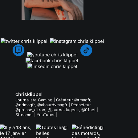
.
chrisklippel
Journaliste Gaming | Créateur @rmagfr,
@ndmagfr, @absurdvmagfr | Rédacteur
@presse_citron, @journaldugeek, @01net |
Streamer | YouTuber |