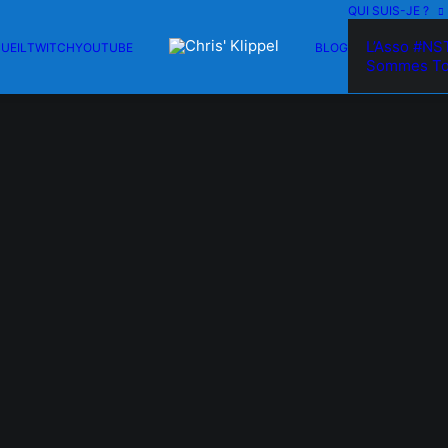
QUI SUIS-JE ?
L’Asso #NS
UEIL
TWITCH
YOUTUBE
BLOG
Sommes T