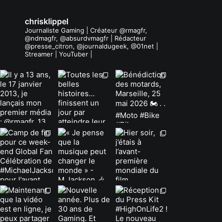
chrisklippel
Journaliste Gaming | Créateur @rmagfr,
@ndmagfr, @absurdvmagfr | Rédacteur
@presse_citron, @journaldugeek, @01net |
Streamer | YouTuber |