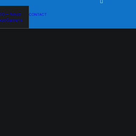
TG – Nous
CONTACT
ousGamers