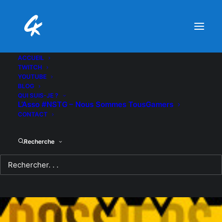
ACCUEIL
TWITCH
YOUTUBE
BLOG
QUI SUIS-JE ?
L’Asso #NSTG – Nous Sommes TousGamers
CONTACT
Recherche