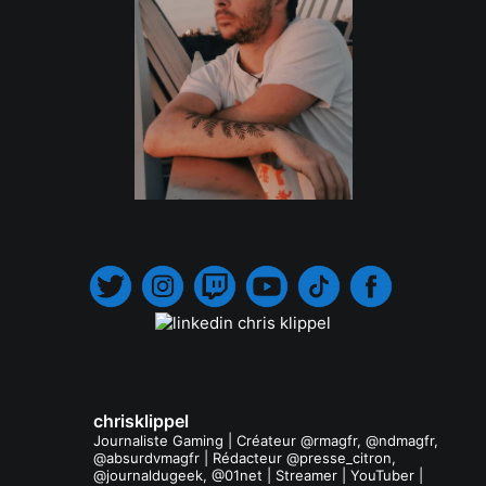
.
chrisklippel
Journaliste Gaming | Créateur @rmagfr, @ndmagfr,
@absurdvmagfr | Rédacteur @presse_citron,
@journaldugeek, @01net | Streamer | YouTuber |