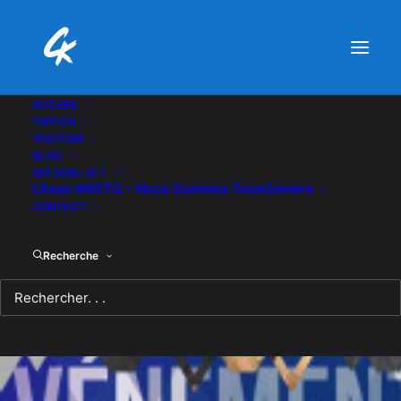
ACCUEIL
TWITCH
YOUTUBE
BLOG
QUI SUIS-JE ?
L’Asso #NSTG – Nous Sommes TousGamers
CONTACT
Recherche