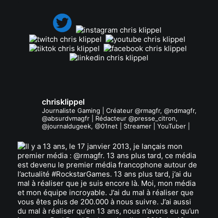
chrisklippel
Journaliste Gaming | Créateur @rmagfr, @ndmagfr,
@absurdvmagfr | Rédacteur @presse_citron,
@journaldugeek, @01net | Streamer | YouTuber |