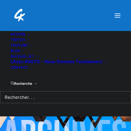
ACCUEIL
TWITCH
YOUTUBE
BLOG
QUI SUIS-JE ?
L’Asso #NSTG – Nous Sommes TousGamers
CONTACT
Recherche