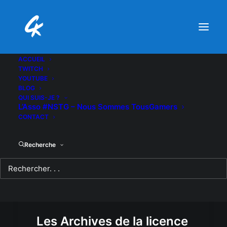
ACCUEIL
TWITCH
YOUTUBE
BLOG
QUI SUIS-JE ?
L’Asso #NSTG – Nous Sommes TousGamers
CONTACT
Recherche
Les Archives de la licence