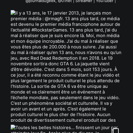
@journaldugeek, @01net | Streamer | YouTuber |