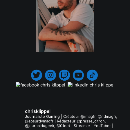
.
chrisklippel
Journaliste Gaming | Créateur @rmagfr, @ndmagfr,
@absurdvmagfr | Rédacteur @presse_citron,
@journaldugeek, @01net | Streamer | YouTuber |