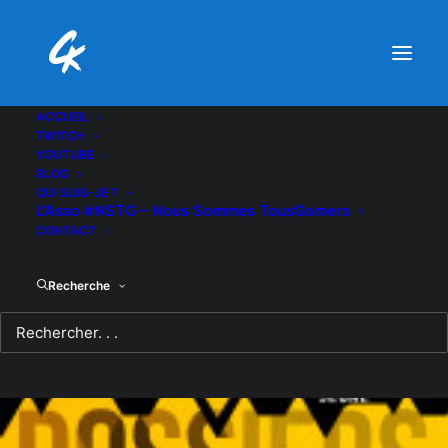
ACCUEIL
TWITCH
YOUTUBE
BLOG
QUI SUIS-JE ?
L’Asso #NSTG – Nous Sommes TousGamers
CONTACT
Recherche