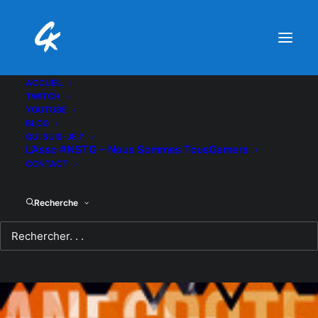
ACCUEIL
TWITCH
YOUTUBE
BLOG
QUI SUIS-JE ?
L’Asso #NSTG – Nous Sommes TousGamers
CONTACT
Recherche