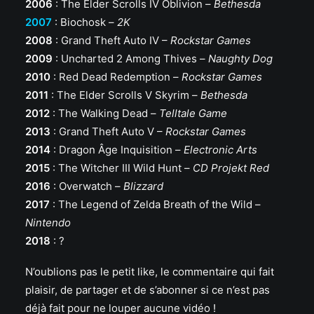
2006
: The Elder Scrolls IV Oblivion –
Bethesda
2007
: Biochosk –
2K
2008
: Grand Theft Auto IV –
Rockstar Games
2009
: Uncharted 2 Among Thives –
Naughty Dog
2010
: Red Dead Redemption –
Rockstar Games
2011
: The Elder Scrolls V Skyrim –
Bethesda
2012
: The Walking Dead –
Telltale Game
2013
: Grand Theft Auto V –
Rockstar Games
2014
: Dragon Âge Inquisition –
Electronic Arts
2015
: The Witcher III Wild Hunt –
CD Projekt Red
2016
: Overwatch –
Blizzard
2017
: The Legend of Zelda Breath of the Wild –
Nintendo
2018
: ?
N’oublions pas le petit like, le commentaire qui fait
plaisir, de partager et de s’abonner si ce n’est pas
déjà fait pour ne louper aucune vidéo !