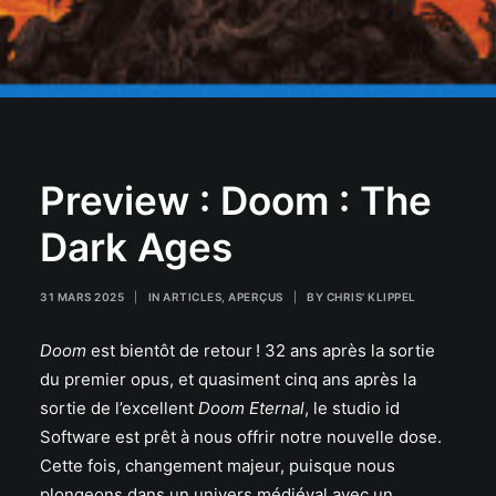
Preview : Doom : The
Dark Ages
31 MARS 2025
|
IN
ARTICLES
,
APERÇUS
|
BY
CHRIS' KLIPPEL
Doom
est bientôt de retour ! 32 ans après la sortie
du premier opus, et quasiment cinq ans après la
sortie de l’excellent
Doom Eternal
, le studio id
Software est prêt à nous offrir notre nouvelle dose.
Cette fois, changement majeur, puisque nous
plongeons dans un univers médiéval avec un