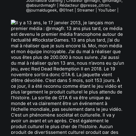
Journaliste Gaming | Créateur @rmagfr, @ndmagfr,
@absurdvmagfr | Rédacteur @presse_citron,
@journaldugeek, @01net | Streamer | YouTuber |