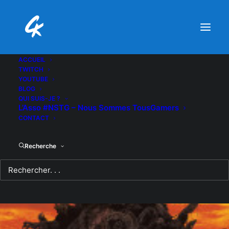
ACCUEIL
TWITCH
YOUTUBE
BLOG
QUI SUIS-JE ?
L’Asso #NSTG – Nous Sommes TousGamers
CONTACT
Recherche