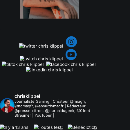
.
chrisklippel
Journaliste Gaming | Créateur @rmagfr,
@ndmagfr, @absurdvmagfr | Rédacteur
@presse_citron, @journaldugeek, @01net |
Streamer | YouTuber |