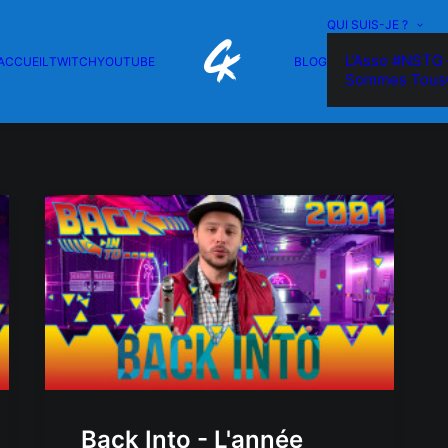
QUI SUIS-JE ?
L’Asso #NSTG 
ACCUEIL
TWITCH
YOUTUBE
BLOG
Sommes Tous
Back Into - L'année