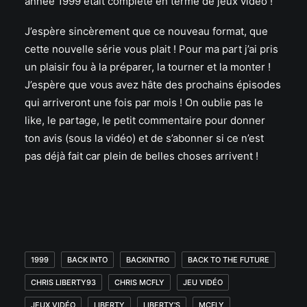
année 1999 était complète en terme de jeux vidéo !
J’espère sincèrement que ce nouveau format, que
cette nouvelle série vous plait ! Pour ma part j’ai pris
un plaisir fou à la préparer, la tourner et la monter !
J’espère que vous avez hâte des prochains épisodes
qui arriveront une fois par mois ! On oublie pas le
like, le partage, le petit commentaire pour donner
ton avis (sous la vidéo) et de s’abonner si ce n’est
pas déjà fait car plein de belles choses arrivent !
1999
BACK INTO
BACKINTRO
BACK TO THE FUTURE
CHRIS LIBERTY93
CHRIS MCFLY
JEU VIDÉO
JEUX VIDÉO
LIBERTY
LIBERTY'S
MCFLY