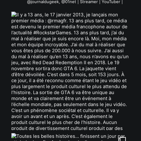
@journaldugeek, @01net | Streamer | YouTuber |