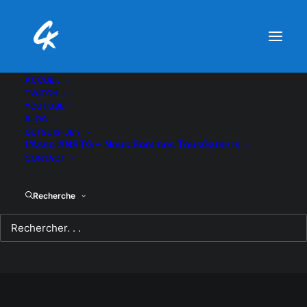
ACCUEIL
TWITCH
YOUTUBE
BLOG
QUI SUIS-JE ?
L’Asso #NSTG – Nous Sommes TousGamers
CONTACT
Recherche