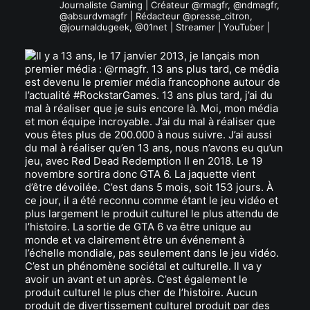
Journaliste Gaming | Créateur @rmagfr, @ndmagfr,
@absurdvmagfr | Rédacteur @presse_citron,
@journaldugeek, @01net | Streamer | YouTuber |