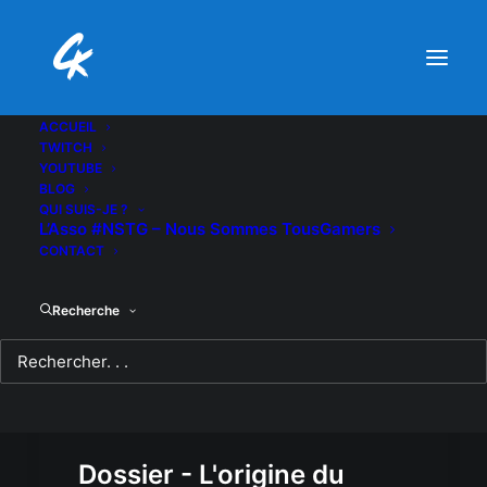
ACCUEIL
TWITCH
YOUTUBE
BLOG
QUI SUIS-JE ?
L’Asso #NSTG – Nous Sommes TousGamers
CONTACT
Recherche
Dossier - L'origine du