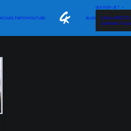
QUI SUIS-JE ?
L’Asso #NSTG 
ACCUEIL
TWITCH
YOUTUBE
BLOG
Sommes Tous