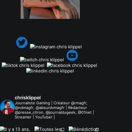
.
chrisklippel
Journaliste Gaming | Créateur @rmagfr,
@ndmagfr, @absurdvmagfr | Rédacteur
@presse_citron, @journaldugeek, @01net |
Streamer | YouTuber |