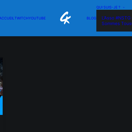
QUI SUIS-JE ?
L’Asso #NSTG 
ACCUEIL
TWITCH
YOUTUBE
BLOG
Sommes Tous