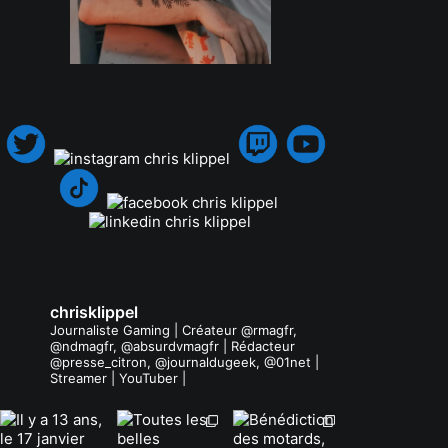
.
chrisklippel
Journaliste Gaming | Créateur @rmagfr,
@ndmagfr, @absurdvmagfr | Rédacteur
@presse_citron, @journaldugeek, @01net |
Streamer | YouTuber |